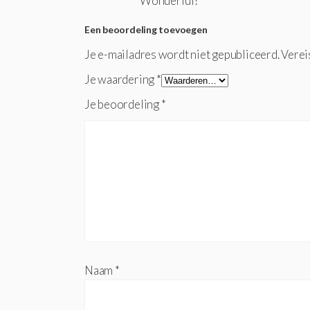
Wonderful!
Een beoordeling toevoegen
Je e-mailadres wordt niet gepubliceerd.
Verei
Je waardering
*
Je beoordeling
*
Naam
*