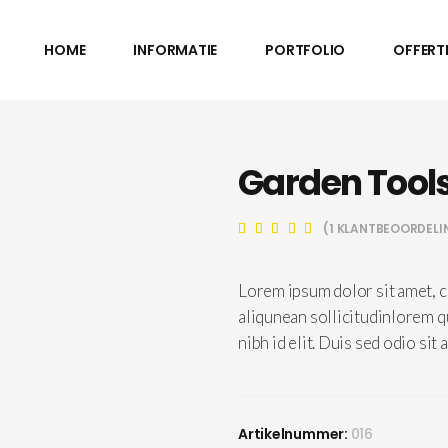
HOME
INFORMATIE
PORTFOLIO
OFFERT
Garden Tools
(
1
KLANTBEOORDELI
Waarderi
1
5.00
op 5
gebaseerd
op
Lorem ipsum dolor sit amet, c
klantbeoordeli
aliqunean sollicitudinlorem q
nibh id elit. Duis sed odio sit
Artikelnummer:
016