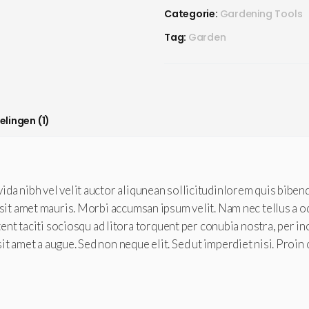
Categorie:
Gardening Tools
Tag:
Garden
lingen (1)
da nibh vel velit auctor aliqunean sollicitudinlorem quis bibendu
 sit amet mauris. Morbi accumsan ipsum velit. Nam nec tellus a o
ptent taciti sociosqu ad litora torquent per conubia nostra, per i
it amet a augue. Sed non neque elit. Sed ut imperdiet nisi. Pr