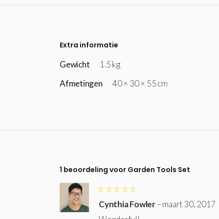
Extra informatie
Gewicht
1.5 kg
Afmetingen
40 × 30 × 55 cm
1 beoordeling voor
Garden Tools Set
Waardering
5
uit
Cynthia Fowler
–
maart 30, 2017
5