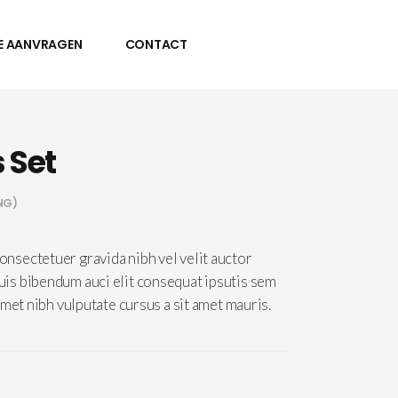
E AANVRAGEN
CONTACT
 Set
NG)
ng
onsectetuer gravida nibh vel velit auctor
ng
uis bibendum auci elit consequat ipsutis sem
 amet nibh vulputate cursus a sit amet mauris.