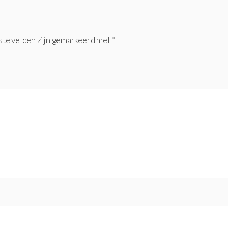
ste velden zijn gemarkeerd met
*