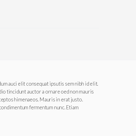
m auci elit consequat ipsutis sem nibh id elit.
dio tincidunt auctor a ornare oed non mauris
nceptos himenaeos. Mauris in erat justo.
oin condimentum fermentum nunc. Etiam