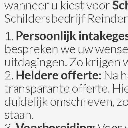
wanneer u kiest voor
Sch
Schildersbedrijf Reinder
Persoonlijk intakege
bespreken we uw wensen
uitdagingen. Zo krijgen 
Heldere offerte:
Na h
transparante offerte. H
duidelijk omschreven, zo
staan.
Voorbereiding:
Voor w