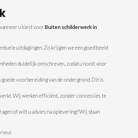
ek
 wanneer u kiest voor
Buiten schilderwerk in
ntuele uitdagingen. Zo krijgen we een goed beeld
amheden duidelijk omschreven, zodat u nooit voor
 goede voorbereiding van de ondergrond. Dit is
erkt. Wij werken efficiënt, zonder concessies te
agen of wilt u advies na oplevering? Wij staan
rieur.