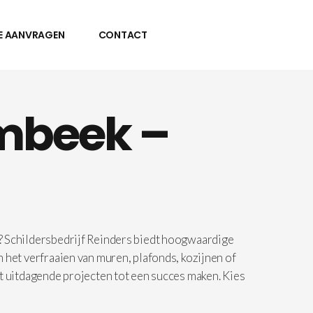
E AANVRAGEN
CONTACT
ambeek –
? Schildersbedrijf Reinders biedt hoogwaardige
 het verfraaien van muren, plafonds, kozijnen of
t uitdagende projecten tot een succes maken. Kies