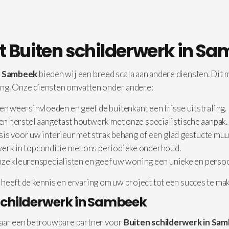
t Buiten schilderwerk in S
in Sambeek
bieden wij een breed scala aan andere diensten. Dit m
g. Onze diensten omvatten onder andere:
 weersinvloeden en geef de buitenkant een frisse uitstraling.
n herstel aangetast houtwerk met onze specialistische aanpak.
sis voor uw interieur met strak behang of een glad gestucte muu
rk in topconditie met ons periodieke onderhoud.
nze kleurenspecialisten en geef uw woning een unieke en persoon
heeft de kennis en ervaring om uw project tot een succes te ma
schilderwerk in Sambeek
naar een betrouwbare partner voor
Buiten schilderwerk in Sa