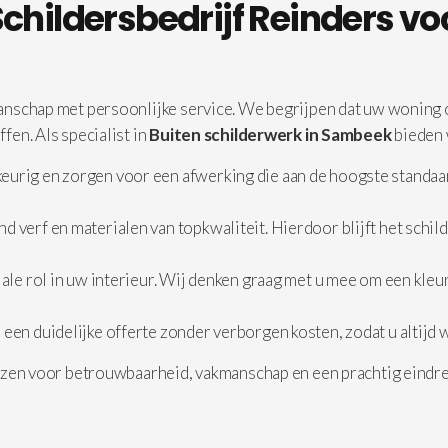
hildersbedrijf Reinders vo
nschap met persoonlijke service. We begrijpen dat uw woning of
en. Als specialist in
Buiten schilderwerk in Sambeek
bieden 
rig en zorgen voor een afwerking die aan de hoogste standaard
nd verf en materialen van topkwaliteit. Hierdoor blijft het schi
ale rol in uw interieur. Wij denken graag met u mee om een kleur
s een duidelijke offerte zonder verborgen kosten, zodat u altijd 
ezen voor betrouwbaarheid, vakmanschap en een prachtig eindres