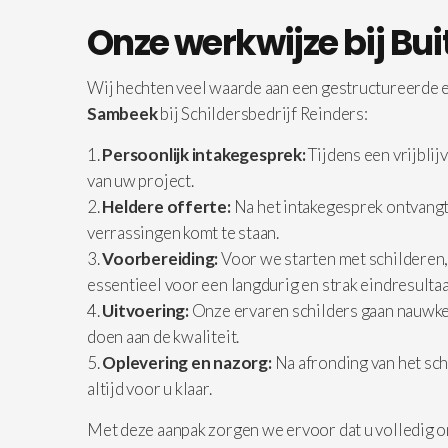
Onze werkwijze bij Bu
Wij hechten veel waarde aan een gestructureerde en
Sambeek
bij Schildersbedrijf Reinders:
Persoonlijk intakegesprek:
Tijdens een vrijbli
van uw project.
Heldere offerte:
Na het intakegesprek ontvangt 
verrassingen komt te staan.
Voorbereiding:
Voor we starten met schilderen,
essentieel voor een langdurig en strak eindresultaa
Uitvoering:
Onze ervaren schilders gaan nauwkeu
doen aan de kwaliteit.
Oplevering en nazorg:
Na afronding van het sch
altijd voor u klaar.
Met deze aanpak zorgen we ervoor dat u volledig o