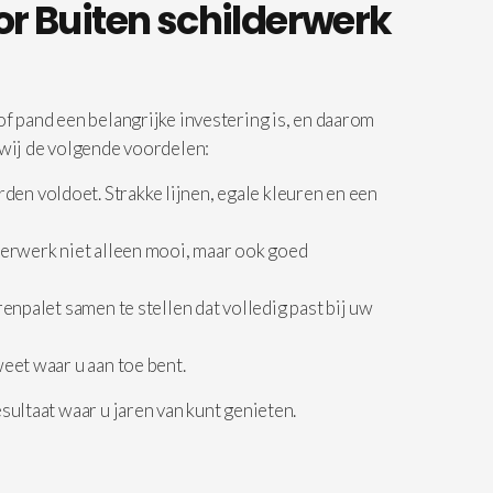
or Buiten schilderwerk
 pand een belangrijke investering is, en daarom
wij de volgende voordelen:
en voldoet. Strakke lijnen, egale kleuren en een
lderwerk niet alleen mooi, maar ook goed
enpalet samen te stellen dat volledig past bij uw
weet waar u aan toe bent.
ultaat waar u jaren van kunt genieten.