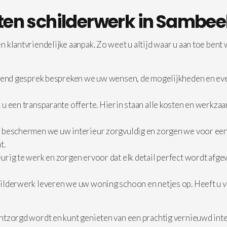
iten schilderwerk in Sambe
 klantvriendelijke aanpak. Zo weet u altijd waar u aan toe bent
jvend gesprek bespreken we uw wensen, de mogelijkheden en eve
u een transparante offerte. Hierin staan alle kosten en werkza
 beschermen we uw interieur zorgvuldig en zorgen we voor een
t.
rig te werk en zorgen ervoor dat elk detail perfect wordt afgew
ilderwerk leveren we uw woning schoon en netjes op. Heeft u vr
ntzorgd wordt en kunt genieten van een prachtig vernieuwd inte