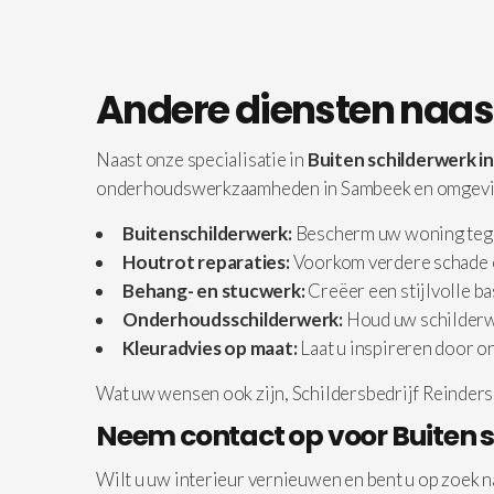
Andere diensten naas
Naast onze specialisatie in
Buiten schilderwerk 
onderhoudswerkzaamheden in Sambeek en omgevin
Buitenschilderwerk:
Bescherm uw woning tegen
Houtrot reparaties:
Voorkom verdere schade e
Behang- en stucwerk:
Creëer een stijlvolle ba
Onderhoudsschilderwerk:
Houd uw schilderwe
Kleuradvies op maat:
Laat u inspireren door o
Wat uw wensen ook zijn, Schildersbedrijf Reinders 
Neem contact op voor Buiten 
Wilt u uw interieur vernieuwen en bent u op zoek 