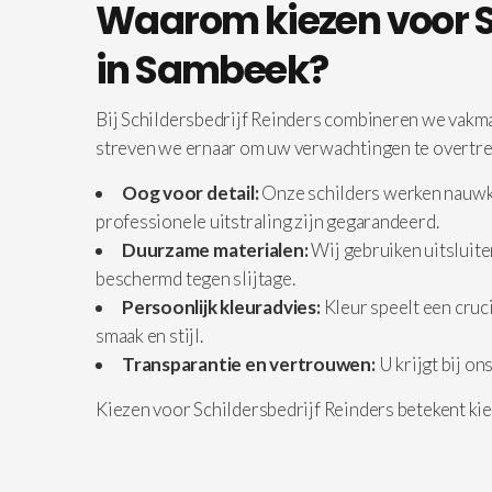
Waarom kiezen voor Sc
in Sambeek?
Bij Schildersbedrijf Reinders combineren we vakma
streven we ernaar om uw verwachtingen te overtreff
Oog voor detail:
Onze schilders werken nauwkeu
professionele uitstraling zijn gegarandeerd.
Duurzame materialen:
Wij gebruiken uitsluite
beschermd tegen slijtage.
Persoonlijk kleuradvies:
Kleur speelt een cruci
smaak en stijl.
Transparantie en vertrouwen:
U krijgt bij on
Kiezen voor Schildersbedrijf Reinders betekent ki