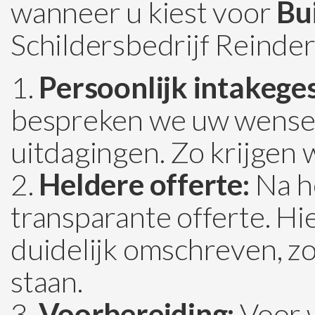
wanneer u kiest voor
Bu
Schildersbedrijf Reinder
Persoonlijk intakege
bespreken we uw wensen
uitdagingen. Zo krijgen 
Heldere offerte:
Na h
transparante offerte. H
duidelijk omschreven, zo
staan.
Voorbereiding:
Voor w