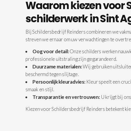
Waarom kiezen voor Sc
schilderwerk in Sint 
Bij Schildersbedrijf Reinders combineren we vakma
streven we ernaar om uw verwachtingen te overtreff
Oog voor detail:
Onze schilders werken nauwkeu
professionele uitstraling zijn gegarandeerd.
Duurzame materialen:
Wij gebruiken uitsluite
beschermd tegen slijtage.
Persoonlijk kleuradvies:
Kleur speelt een cruci
smaak en stijl.
Transparantie en vertrouwen:
U krijgt bij on
Kiezen voor Schildersbedrijf Reinders betekent ki