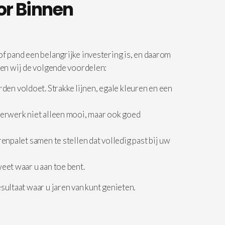
or Binnen
 pand een belangrijke investering is, en daarom
en wij de volgende voordelen:
en voldoet. Strakke lijnen, egale kleuren en een
lderwerk niet alleen mooi, maar ook goed
enpalet samen te stellen dat volledig past bij uw
weet waar u aan toe bent.
ultaat waar u jaren van kunt genieten.