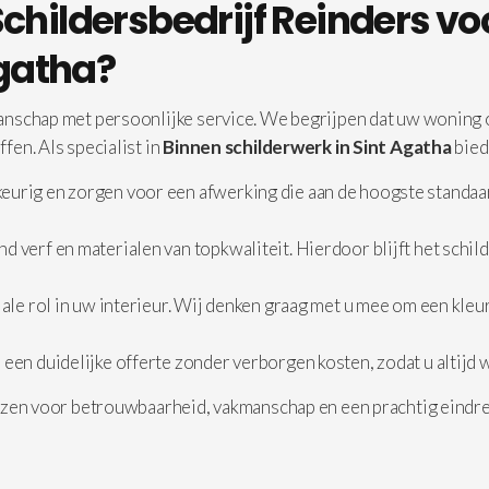
hildersbedrijf Reinders vo
Agatha?
nschap met persoonlijke service. We begrijpen dat uw woning of
en. Als specialist in
Binnen schilderwerk in Sint Agatha
bied
rig en zorgen voor een afwerking die aan de hoogste standaard
nd verf en materialen van topkwaliteit. Hierdoor blijft het schi
ale rol in uw interieur. Wij denken graag met u mee om een kleur
s een duidelijke offerte zonder verborgen kosten, zodat u altijd 
ezen voor betrouwbaarheid, vakmanschap en een prachtig eindres