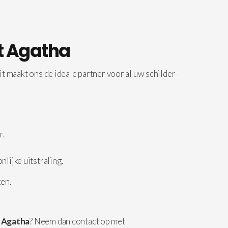
nt Agatha
t maakt ons de ideale partner voor al uw schilder-
r.
lijke uitstraling.
ken.
t Agatha
? Neem dan contact op met