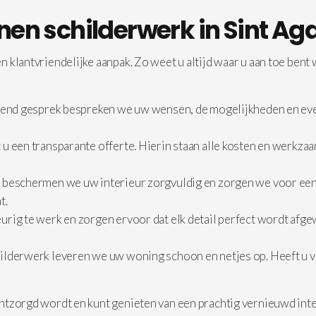
nnen schilderwerk in Sint Ag
 klantvriendelijke aanpak. Zo weet u altijd waar u aan toe bent
jvend gesprek bespreken we uw wensen, de mogelijkheden en eve
u een transparante offerte. Hierin staan alle kosten en werkza
 beschermen we uw interieur zorgvuldig en zorgen we voor een
t.
rig te werk en zorgen ervoor dat elk detail perfect wordt afgew
ilderwerk leveren we uw woning schoon en netjes op. Heeft u vr
ntzorgd wordt en kunt genieten van een prachtig vernieuwd inte