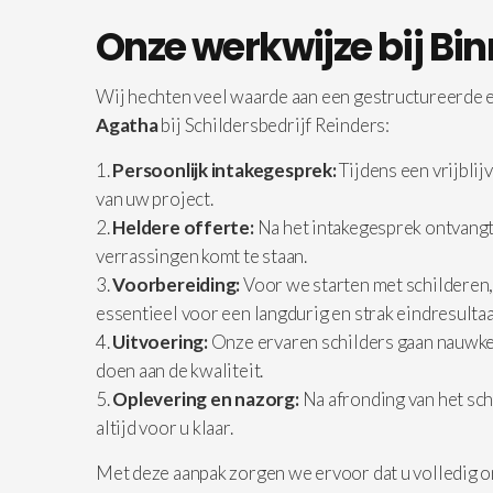
Onze werkwijze bij Bi
Wij hechten veel waarde aan een gestructureerde en
Agatha
bij Schildersbedrijf Reinders:
Persoonlijk intakegesprek:
Tijdens een vrijbli
van uw project.
Heldere offerte:
Na het intakegesprek ontvangt 
verrassingen komt te staan.
Voorbereiding:
Voor we starten met schilderen,
essentieel voor een langdurig en strak eindresultaa
Uitvoering:
Onze ervaren schilders gaan nauwkeu
doen aan de kwaliteit.
Oplevering en nazorg:
Na afronding van het sch
altijd voor u klaar.
Met deze aanpak zorgen we ervoor dat u volledig o