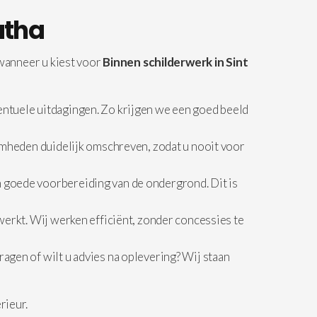
atha
 wanneer u kiest voor
Binnen schilderwerk in Sint
ntuele uitdagingen. Zo krijgen we een goed beeld
amheden duidelijk omschreven, zodat u nooit voor
 goede voorbereiding van de ondergrond. Dit is
erkt. Wij werken efficiënt, zonder concessies te
agen of wilt u advies na oplevering? Wij staan
rieur.