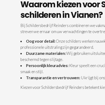
Waarom kiezen voor Sc
schilderen in Vianen?
Bij Schildersbedrijf Reinders combineren we vakma
streven we ernaar om uw verwachtingen te overtreff
Oog voor detail:
Onze schilders werken nauwkeu
professionele uitstraling zijn gegarandeerd.
Duurzame materialen:
Wij gebruiken uitsluite
beschermd tegen slijtage.
Persoonlijk kleuradvies:
Kleur speelt een cruci
smaak en stijl.
Transparantie en vertrouwen:
U krijgt bij on
Kiezen voor Schildersbedrijf Reinders betekent ki