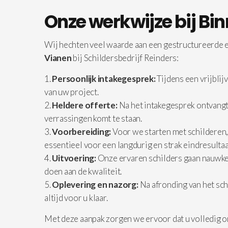
Onze werkwijze bij Bin
Wij hechten veel waarde aan een gestructureerde en
Vianen
bij Schildersbedrijf Reinders:
Persoonlijk intakegesprek:
Tijdens een vrijbli
van uw project.
Heldere offerte:
Na het intakegesprek ontvangt 
verrassingen komt te staan.
Voorbereiding:
Voor we starten met schilderen,
essentieel voor een langdurig en strak eindresultaa
Uitvoering:
Onze ervaren schilders gaan nauwkeu
doen aan de kwaliteit.
Oplevering en nazorg:
Na afronding van het sch
altijd voor u klaar.
Met deze aanpak zorgen we ervoor dat u volledig o