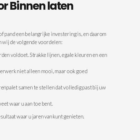
r Binnen laten
 pand een belangrijke investering is, en daarom
 wij de volgende voordelen:
en voldoet. Strakke lijnen, egale kleuren en een
lderwerk niet alleen mooi, maar ook goed
enpalet samen te stellen dat volledig past bij uw
weet waar u aan toe bent.
ultaat waar u jaren van kunt genieten.