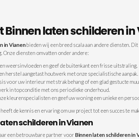
 Binnen laten schilderen in
n in Vianen
bieden wij een breed scala aan andere diensten. Dit 
 Onze diensten omvatten onder andere:
 weersinvloeden en geef de buitenkant een frisse uitstraling.
n herstel aangetast houtwerk met onze specialistische aanpak.
sis voor uw interieur met strak behang of een glad gestucte muu
rk in topconditie met ons periodieke onderhoud.
nze kleurenspecialisten en geef uw woning een unieke en persoon
heeft de kennis en ervaring om uw project tot een succes te ma
aten schilderen in Vianen
naar een betrouwbare partner voor
Binnen laten schilderen in 