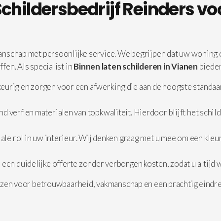
hildersbedrijf Reinders voo
nschap met persoonlijke service. We begrijpen dat uw woning of
en. Als specialist in
Binnen laten schilderen in Vianen
bieden
rig en zorgen voor een afwerking die aan de hoogste standaard
nd verf en materialen van topkwaliteit. Hierdoor blijft het schi
ale rol in uw interieur. Wij denken graag met u mee om een kleur
s een duidelijke offerte zonder verborgen kosten, zodat u altijd 
ezen voor betrouwbaarheid, vakmanschap en een prachtig eindres