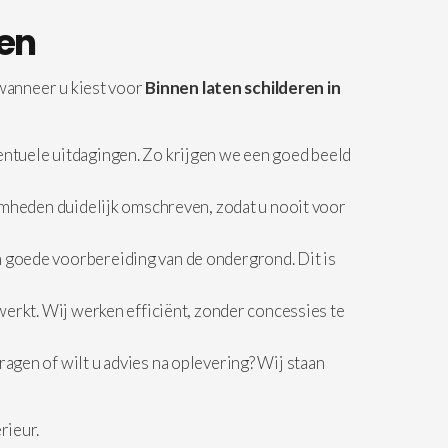
nen
 wanneer u kiest voor
Binnen laten schilderen in
ntuele uitdagingen. Zo krijgen we een goed beeld
amheden duidelijk omschreven, zodat u nooit voor
 goede voorbereiding van de ondergrond. Dit is
erkt. Wij werken efficiënt, zonder concessies te
agen of wilt u advies na oplevering? Wij staan
rieur.