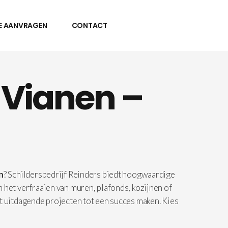
E AANVRAGEN
CONTACT
n Vianen –
n
? Schildersbedrijf Reinders biedt hoogwaardige
 het verfraaien van muren, plafonds, kozijnen of
t uitdagende projecten tot een succes maken. Kies