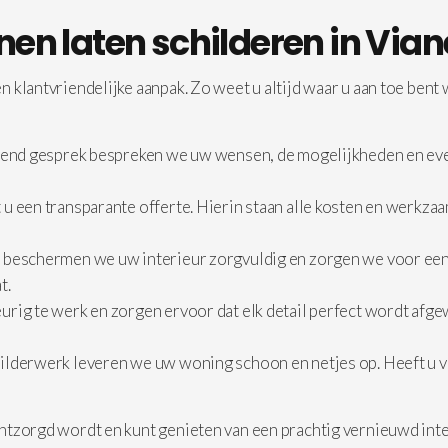
nen laten schilderen in Via
 klantvriendelijke aanpak. Zo weet u altijd waar u aan toe bent
jvend gesprek bespreken we uw wensen, de mogelijkheden en eve
u een transparante offerte. Hierin staan alle kosten en werkza
 beschermen we uw interieur zorgvuldig en zorgen we voor een
t.
rig te werk en zorgen ervoor dat elk detail perfect wordt afgew
ilderwerk leveren we uw woning schoon en netjes op. Heeft u vr
ntzorgd wordt en kunt genieten van een prachtig vernieuwd inte